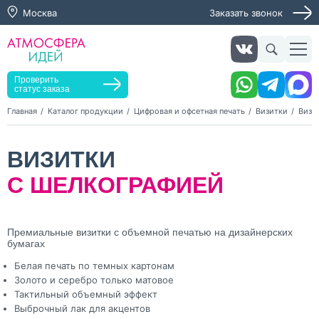
Москва
Заказать звонок
Заказать звонок
Заказать услугу
Оставьте заявку, мы свяжемся с вами в ближайшее
время
Проверить
статус заказа
Главная
Каталог продукции
Цифровая и офсетная печать
Визитки
Визи
Нажимая кнопку "Оставить заявку", я даю согласие на
ВИЗИТКИ
обработку персональных данных и согласие с политикой
конфиденциальности
С ШЕЛКОГРАФИЕЙ
Нажимая на кнопку, я даю согласие на получение
информационных и рекламных рассылок
Оставить
Премиальные визитки с объемной печатью на дизайнерских
заявку
бумагах
Белая печать по темных картонам
Золото и серебро только матовое
Тактильный объемный эффект
Выброчный лак для акцентов