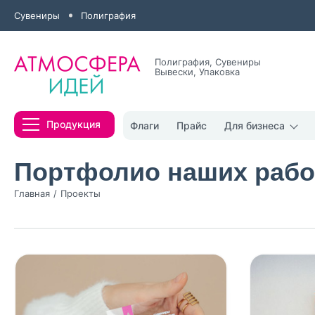
Сувениры
Полиграфия
Полиграфия, Сувениры
Вывески, Упаковка
Все результаты
Продукция
Флаги
Прайс
Для бизнеса
Портфолио наших рабо
Главная
Проекты
Нажимая кнопк
политикой конфи
Нажимая на к
Оставить
заявку