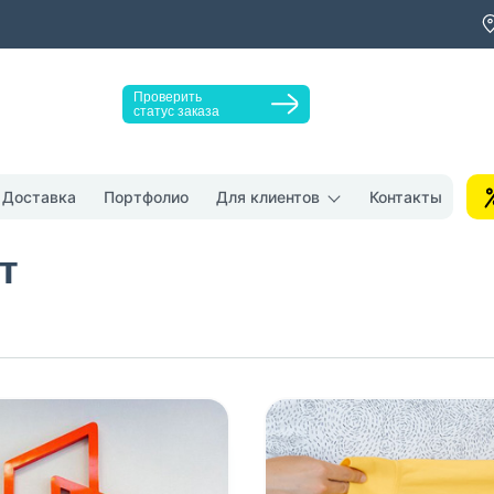
Проверить
статус заказа
Заказать звонок
Доставка
Портфолио
Для клиентов
Контакты
т
у "Оставить заявку", я даю согласие на
обработку персональных да
денциальности
нопку, я даю согласие на получение информационных и рекламных