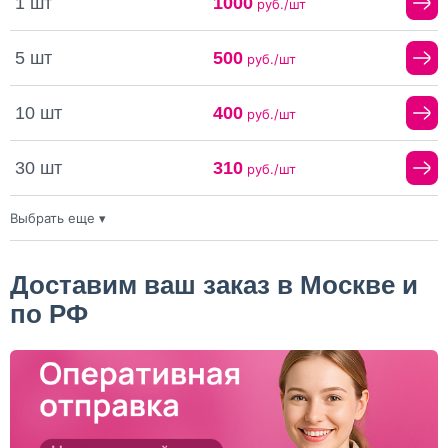
1 шт
1000
руб./шт
5 шт
500
руб./шт
10 шт
400
руб./шт
30 шт
310
руб./шт
Выбрать еще ▾
50 шт
305
руб./шт
100 шт
300
Доставим ваш заказ в Москве и
руб./шт
по РФ