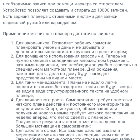
необходимые записи при помощи маркера со стирателем.
Устройство позволяет создавать и стирать до 10000 записей.
Есть вариант планера с отрывными листами для записи
шариковой ручкой или карандашом.
Применение магнитного планера достаточно широко:
Для школьников. Позволяет ребенку грамотно
планировать учебный день и не забывать о
дополнительных занятиях в кружках и с репетитором;
Для домашнего использования взрослыми. Теперь не
нужно оклеивать холодильник множеством бумажек с
важными надписями, все необходимое удобно записать на
специальном магнитном планере. Дни рождения,
памятные даты, дела по дому будут наглядно
представлены на видном месте;
Для тайм-менеджмента. Планы на неделю легче
воплотить в жизнь без задержек, если они будут всегда
на виду в виде структурированного текста на удобном
планере;
Для личностного роста. Саморазвитие требует поставки
четкого плана действий и постоянного мониторинга за
результатами. Спорт, искусство, образование или
получение нового навыка требует четкого расписания на
неделю вперед, что легко сделать с планером.
Полученные результаты легко отметить на доске для
большей мотивации в саморазвитии;
Для работы в офисе. Все важные рабочие задачи и
мероприятия можно записать на специальном планере.
Таким образом легче сосредоточиться на главных задачах