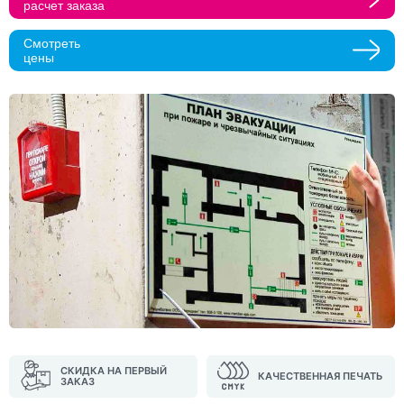
расчет заказа
Прикрепить макеты
Смотреть
цены
Как с вами связаться?
Телефон
Whatsapp
Max
Telegram
Нажимая кнопку "Оставить заявку", я даю согласие на
обработку персональных данных и согласие с политикой
конфиденциальности
Нажимая на кнопку, я даю согласие на получение
информационных и рекламных рассылок
Оставить
заявку
СКИДКА НА ПЕРВЫЙ
КАЧЕСТВЕННАЯ ПЕЧАТЬ
ЗАКАЗ