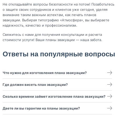
Не откладывайте вопросы безопасности на потом! Позаботьтесь
о защите своих сотрудников и клиентов уже сегодня, уделяя
внимание таким важным аспектам, как печать планов
эвакуации. Выбирая типографию «Атмосфера», вы выбираете
надежность, качество и профессионализм.
Свяжитесь с нами для получения консультации и расчета
стоимости услуги! Ваши планы эвакуации — наша забота.
Ответы на популярные вопросы
Что нужно для изготовления плана эвакуации?
Для изготовления плана эвакуации вам потребуется схема
вашего здания с указанием всех этажей, расположения
Где должен висеть план эвакуации?
выходов, лестниц и других важных элементов. Также важно
обозначить места, где могут находиться люди в экстренной
План эвакуации должен быть размещен в видимых и
ситуации, чтобы обеспечить их безопасность. При
доступных для всех местах, таких как коридоры, возле
Сколько времени займет изготовление плана эвакуации?
необходимости мы можем помочь вам с разработкой схемы,
лифтов, в местах общего пользования и возле выходов. Он
основываясь на предоставленных данных.
должен быть легко заметен и воспринимаем, чтобы каждый
Временные рамки на изготовление плана эвакуации зависят от
мог быстро найти его в случае необходимости. Наша
сложности проекта и объема работ. Обычно процесс
Даете ли вы гарантии на планы эвакуации?
типография рекомендует также установить планы у входов в
занимает от 3 до 7 рабочих дней. Мы стремимся предложить
здания и на этажах, чтобы повысить уровень безопасности.
вам максимально быстрый и качественный сервис. После
Да, типография "Атмосфера" предоставляет гарантии на все