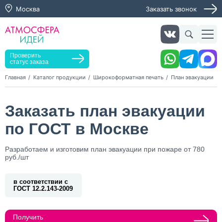
Москва
Заказать звонок
Заказать звонок
Заказать услугу
Оставьте заявку, мы свяжемся с вами в ближайшее
время
Проверить
статус заказа
Главная
Каталог продукции
Широкоформатная печать
План эвакуации
Нажимая кнопку "Оставить заявку", я даю согласие на
Заказать план эвакуации
обработку персональных данных и согласие с политикой
конфиденциальности
по ГОСТ в Москве
Нажимая на кнопку, я даю согласие на получение
информационных и рекламных рассылок
Разработаем и изготовим план эвакуации при пожаре от 780
руб./шт
Оставить
заявку
в соответствии с
ГОСТ 12.2.143-2009
Получить