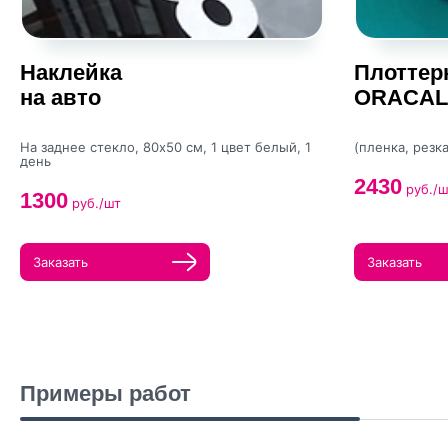
Наклейка
Плоттер
на авто
ORACAL 
На заднее стекло, 80х50 см, 1 цвет белый, 1
(пленка, резк
день
2430
руб./ш
1300
руб./шт
Заказать
Заказать
Примеры работ