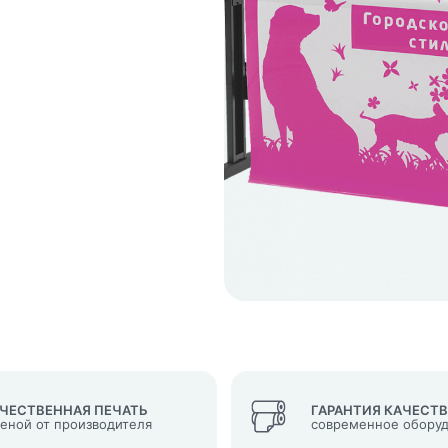
кеты
язаться?
Whatsapp
Max
Telegram
у "Оставить заявку", я даю согласие на
обработку персональных да
денциальности
нопку, я даю согласие на получение информационных и рекламных
ЧЕСТВЕННАЯ ПЕЧАТЬ
ГАРАНТИЯ КАЧЕСТ
ценой от производителя
современное обору