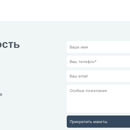
ость
я
Прикрепить макеты