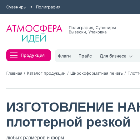
Сувениры
Полиграфия
Полиграфия, Сувениры
Вывески, Упаковка
Все результаты
Продукция
Флаги
Прайс
Для бизнеса
Главная
Каталог продукции
Широкоформатная печать
Плотт
ИЗГОТОВЛЕНИЕ НА
Нажимая кнопк
политикой конфи
плоттерной резкой
Нажимая на к
Оставить
любых размеров и форм
заявку