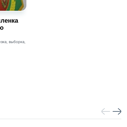
пленка
ю
езка, выборка,