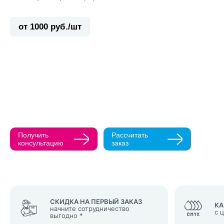
от 1000 руб./шт
Прикрепить ма
Как с вами св
Телефон
Получить
Рассчитать
Нажимая кнопк
консультацию
заказ
политикой конфи
Нажимая на к
Оставить
заявку
СКИДКА НА ПЕРВЫЙ ЗАКАЗ
КА
начните сотрудничество
с 
выгодно *