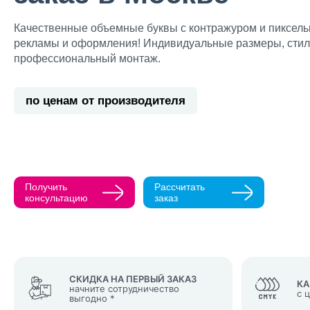
Качественные объемные буквы с контражуром и пиксел
рекламы и оформления! Индивидуальные размеры, стил
профессиональный монтаж.
Прикрепить ма
по ценам от производителя
Как с вами св
Телефон
Получить
Рассчитать
Нажимая кнопк
консультацию
заказ
политикой конфи
Нажимая на к
Оставить
заявку
СКИДКА НА ПЕРВЫЙ ЗАКАЗ
КА
начните сотрудничество
с 
выгодно *