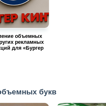
ление объемных
других рекламных
кций для «Бургер
объемных букв