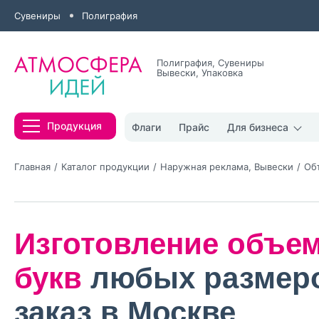
Сувениры
Полиграфия
Полиграфия, Сувениры
Вывески, Упаковка
Все результаты
Продукция
Флаги
Прайс
Для бизнеса
Главная
Каталог продукции
Наружная реклама, Вывески
Об
Изготовление объе
Нажимая кнопк
политикой конфи
букв
любых размеро
Нажимая на к
заказ в Москве
Оставить
заявку