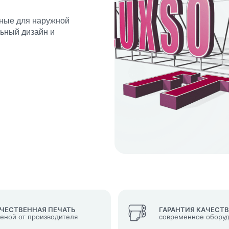
ьные для наружной
ьный дизайн и
кеты
язаться?
Whatsapp
Max
Telegram
у "Оставить заявку", я даю согласие на
обработку персональных да
денциальности
нопку, я даю согласие на получение информационных и рекламных
ЧЕСТВЕННАЯ ПЕЧАТЬ
ГАРАНТИЯ КАЧЕСТ
ценой от производителя
современное обору