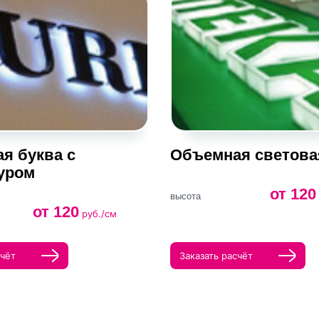
я буква с
Объемная светова
уром
от 120
высота
от 120
руб./см
счёт
Заказать расчёт