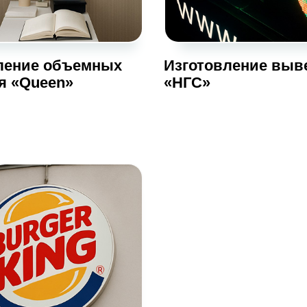
ление объемных
Изготовление выв
ля «Queen»
«НГС»