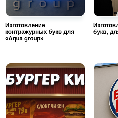
Изготовление
Изготов
контражурных букв для
букв, д
«Aqua group»