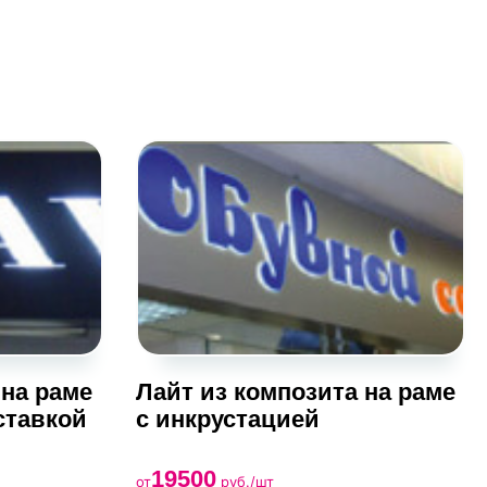
 на раме
Лайт из композита на раме
ставкой
с инкрустацией
19500
от
руб./шт