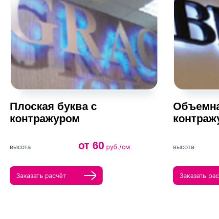
Плоская буква с
Объемна
контражуром
контраж
от 60
руб./см
высота
высота
Заказать расчёт
Заказать ра