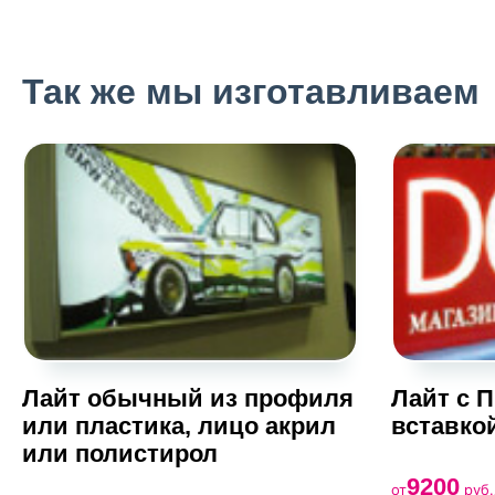
Так же мы изготавливаем
Лайт обычный из профиля
Лайт с 
или пластика, лицо акрил
вставко
или полистирол
9200
от
руб.