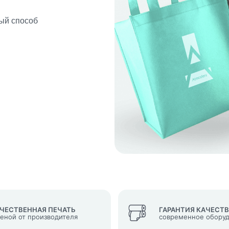
ый способ
кеты
язаться?
Whatsapp
Max
Telegram
у "Оставить заявку", я даю согласие на
обработку персональных да
денциальности
нопку, я даю согласие на получение информационных и рекламных
ЧЕСТВЕННАЯ ПЕЧАТЬ
ГАРАНТИЯ КАЧЕСТ
ценой от производителя
современное обору