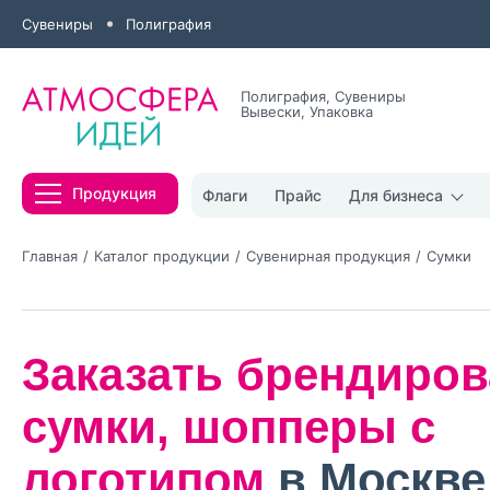
Сувениры
Полиграфия
Полиграфия, Сувениры
Вывески, Упаковка
Все результаты
Продукция
Флаги
Прайс
Для бизнеса
Главная
Каталог продукции
Сувенирная продукция
Сумки
Заказать брендиро
Нажимая кнопк
политикой конфи
сумки, шопперы с
Нажимая на к
логотипом
в Москве
Оставить
заявку