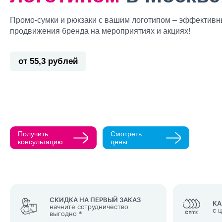
Промо-сумки и рюкзаки с вашим логотипом – эффективн
продвижения бренда на мероприятиях и акциях!
от 55,3 рублей
Прикрепить ма
Как с вами св
Телефон
Получить
Смотреть
Нажимая кнопк
консультацию
цены
политикой конфи
Нажимая на к
Оставить
заявку
СКИДКА НА ПЕРВЫЙ ЗАКАЗ
КА
начните сотрудничество
с 
выгодно *