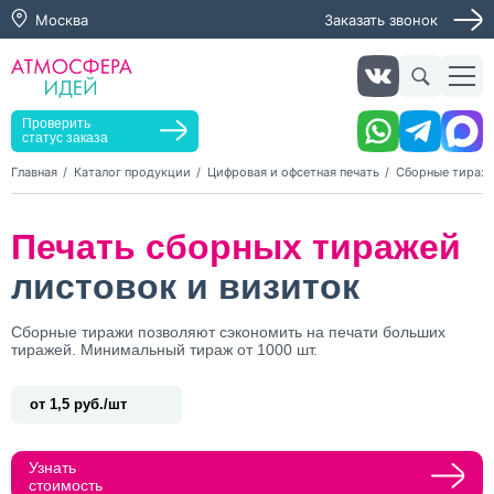
Москва
Заказать звонок
Заказать звонок
Заказать услугу
Оставьте заявку, мы свяжемся с вами в ближайшее
время
Проверить
статус заказа
Главная
Каталог продукции
Цифровая и офсетная печать
Сборные тираж
Нажимая кнопку "Оставить заявку", я даю согласие на
Печать сборных тиражей
обработку персональных данных и согласие с политикой
конфиденциальности
листовок и визиток
Нажимая на кнопку, я даю согласие на получение
информационных и рекламных рассылок
Сборные тиражи позволяют сэкономить на печати больших
тиражей. Минимальный тираж от 1000 шт.
Оставить
заявку
от 1,5 руб./шт
Узнать
стоимость