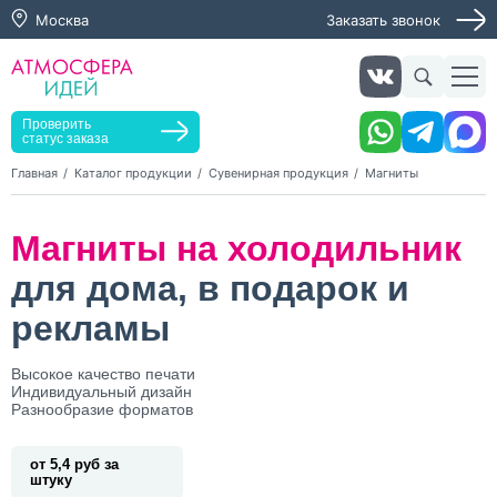
Москва
Заказать звонок
Заказать звонок
Заказать услугу
Оставьте заявку, мы свяжемся с вами в ближайшее
время
Проверить
статус заказа
Главная
Каталог продукции
Сувенирная продукция
Магниты
Нажимая кнопку "Оставить заявку", я даю согласие на
Магниты на холодильник
обработку персональных данных и согласие с политикой
конфиденциальности
для дома, в подарок и
Нажимая на кнопку, я даю согласие на получение
информационных и рекламных рассылок
рекламы
Оставить
Высокое качество печати
заявку
Индивидуальный дизайн
Разнообразие форматов
от 5,4 руб за
штуку