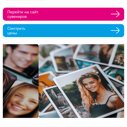
Прикрепить макеты
Перейти на сайт
сувениров
Как с вами связаться?
Смотреть
цены
Телефон
Whatsapp
Max
Telegram
Нажимая кнопку "Оставить заявку", я даю согласие на
обработку персональных данных и согласие с политикой
конфиденциальности
Нажимая на кнопку, я даю согласие на получение
информационных и рекламных рассылок
Оставить
заявку