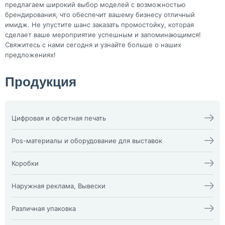
предлагаем широкий выбор моделей с возможностью
брендирования, что обеспечит вашему бизнесу отличный
имидж. Не упустите шанс заказать промостойку, которая
сделает ваше мероприятие успешным и запоминающимся!
Свяжитесь с нами сегодня и узнайте больше о наших
предложениях!
Продукция
Цифровая и офсетная печать
Календари
Офсетная печать
Визитки
Пакеты
Pos-материалы и оборудование для выставок
Конверты
Папка фолдер
3D наклейки
Печати и штампы
Изделия из оргстекла
Бейдж
Плакат, афиша
X-стенд
Коробки
Билеты
Пластиковые карты
Воблеры
Блокноты
Подложка на стол,
Оформление выставочных
Жесткая гофрокоробка из
Брошюра, каталог
плейсменты
стендов
микрогофры и Гофрокоробки
Наружная реклама, Вывески
Буклеты
Ризограф (документы,
Пресс волл
Кашированные коробки vip
Визитка NFC
бланки)
Пресс Волл из ткани
коробки
Буквы и фигуры из пластика
Световые панели ”клик” и
Диплом
Самокопир
Промо-стойки
Классические картонные
Наклейки на заднее стекло
”кристал”
Различная упаковка
Инстаграм визитка
Сборные тиражи
Ролл-апы
коробки
автомобиля
Согласование наружной
Книги
Сертификаты
Ростовые куклы
Прозрачные коробки из ПЭТ
Аптечный крест
рекламы
Упаковочная бумага Тишью
Колоды карт
Стикерпаки и стикербуки