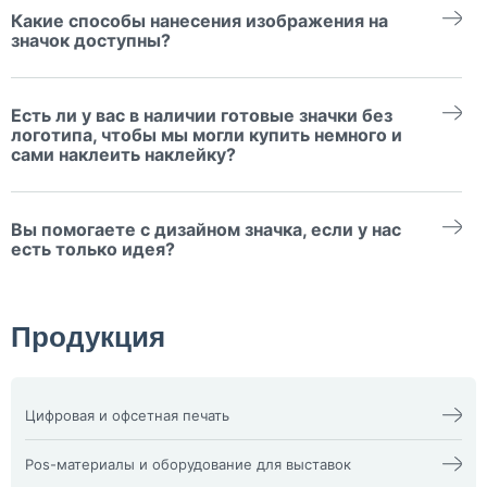
зависит от выбранного материала и производства заначка.
Какие способы нанесения изображения на
Закатные значки изготовятся за 2-4 рабочих дня, фигурные из
фанеры или оргстекла – 7-10 рабочих дней, а металлические –
значок доступны?
14-16 рабочих дней.
Закатной значок с полиграфической вставкой, оргстекло – с
УФ-печатью, деревянный – с гравировкой или УФ-печатью,
Есть ли у вас в наличии готовые значки без
металлические значки делаем штамповкой с гальваническим
покрытием и окрашиванием эмалью.
логотипа, чтобы мы могли купить немного и
сами наклеить наклейку?
5. Да, у нас есть такие заготовки с креплением – цанга, они
бывают круглые или квадратные. На такие заготовки
Вы помогаете с дизайном значка, если у нас
рекомендуется использовать наклейку со смолой (3D-
наклейка)
есть только идея?
Да, наши дизайнеры нарисуют 2–3 варианта эскиза. Стоимость
разработки от 1500 рублей.
Продукция
Цифровая и офсетная печать
Календари
Офсетная печать
Визитки
Пакеты
Pos-материалы и оборудование для выставок
Конверты
Папка фолдер