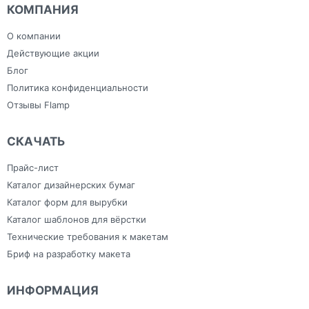
План эвакуации
Ежедневники с
Скотч
КОМПАНИЯ
Плоттерная резка
индивидуальным
Сумки
Самоклеящаяся плёнка
дизайном
Тапочки для
Фрезерная резка
Зонты
гостиниц
О компании
Холсты
Изделия из ПВХ
Широкоформатная печать
Канцелярия
Действующие акции
Блог
Политика конфиденциальности
Отзывы Flamp
СКАЧАТЬ
Прайс-лист
Каталог дизайнерских бумаг
Каталог форм для вырубки
Каталог шаблонов для вёрстки
Технические требования к макетам
Бриф на разработку макета
ИНФОРМАЦИЯ