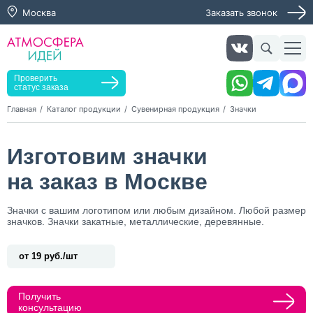
Москва
Заказать звонок
Заказать звонок
Заказать услугу
Оставьте заявку, мы свяжемся с вами в ближайшее
время
Проверить
статус заказа
Главная
Каталог продукции
Сувенирная продукция
Значки
Нажимая кнопку "Оставить заявку", я даю согласие на
Изготовим значки
обработку персональных данных и согласие с политикой
конфиденциальности
на заказ в Москве
Нажимая на кнопку, я даю согласие на получение
информационных и рекламных рассылок
Значки с вашим логотипом или любым дизайном. Любой размер
значков. Значки закатные, металлические, деревянные.
Оставить
заявку
от 19 руб./шт
Получить
консультацию