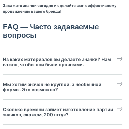
Закажите значки сегодня и сделайте шаг к эффективному
продвижению вашего бренда!
FAQ — Часто задаваемые
вопросы
Из каких материалов вы делаете значки? Нам
важно, чтобы они были прочными.
Мы изготавливаем закатные значки, значки из оргстекла,
фанеры, металлические и заливные значки со смолой.
Мы хотим значок не круглой, а необычной
Самыми прочными считаются металлические из латуни или
никеля с гальваническим покрытием, а выбор материала
формы. Это возможно?
зависит от задач, дизайна и бюджета.
Да, мы изготавливаем значки любой формы: от классических
кругов до сложных многоугольников, звёзд, фигурных
Сколько времени займёт изготовление партии
контуров по вашему макету.
значков, скажем, 200 штук?
Срок производства обычно от 7 до 14 рабочих дней. Всё