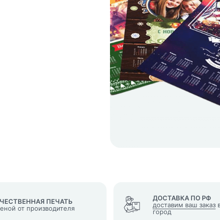
кеты
язаться?
Whatsapp
Max
Telegram
у "Оставить заявку", я даю согласие на
обработку персональных да
денциальности
нопку, я даю согласие на получение информационных и рекламных
ДОСТАВКА ПО РФ
ЧЕСТВЕННАЯ ПЕЧАТЬ
доставим ваш заказ
в
ценой от производителя
город