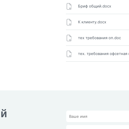
Бриф общий.docx
К клиенту.docx
тех требования оп.doc
тех. требования офсетная 
ый