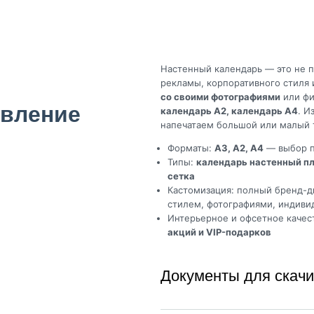
Настенный календарь — это не п
рекламы, корпоративного стиля
со своими фотографиями
или фи
овление
календарь А2, календарь А4
. И
напечатаем большой или малый 
Форматы:
А3, А2, А4
— выбор п
Типы:
календарь настенный п
сетка
Кастомизация: полный бренд-д
стилем, фотографиями, индиви
Интерьерное и офсетное качес
акций и VIP-подарков
Документы для скач