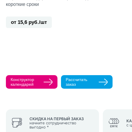
короткие сроки
от 15,6 руб./шт
Прикрепить ма
Как с вами св
Телефон
Конструктор
Рассчитать
Нажимая кнопк
календарей
заказ
политикой конфи
Нажимая на к
Оставить
заявку
СКИДКА НА ПЕРВЫЙ ЗАКАЗ
КА
начните сотрудничество
с 
выгодно *