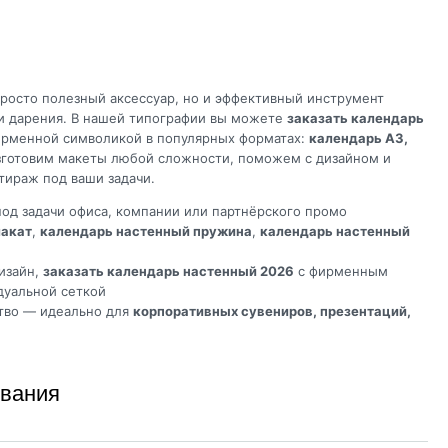
росто полезный аксессуар, но и эффективный инструмент
 и дарения. В нашей типографии вы можете
заказать календарь
рменной символикой в популярных форматах:
календарь А3,
зготовим макеты любой сложности, поможем с дизайном и
тираж под ваши задачи.
од задачи офиса, компании или партнёрского промо
лакат
,
календарь настенный пружина
,
календарь настенный
изайн,
заказать календарь настенный 2026
с фирменным
дуальной сеткой
тво — идеально для
корпоративных сувениров, презентаций,
ивания