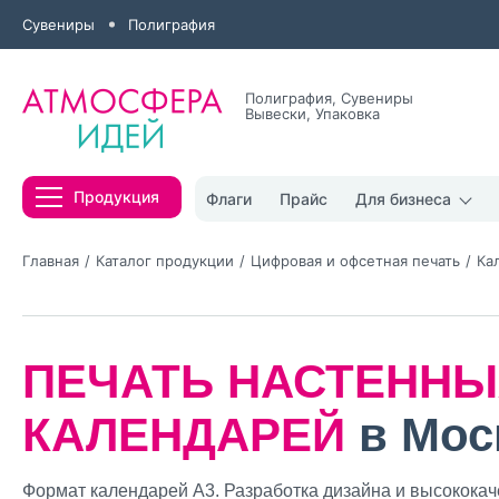
Сувениры
Полиграфия
Полиграфия, Сувениры
Вывески, Упаковка
Все результаты
Продукция
Флаги
Прайс
Для бизнеса
Главная
Каталог продукции
Цифровая и офсетная печать
Ка
ПЕЧАТЬ НАСТЕННЫ
Нажимая кнопк
политикой конфи
КАЛЕНДАРЕЙ
в Мос
Нажимая на к
Оставить
Формат календарей А3. Разработка дизайна и высококач
заявку