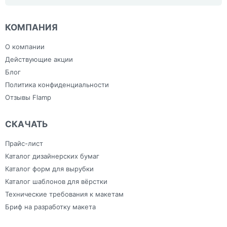
Интерьерная печать
браслеты Tyvek с
браслеты с
Тиснение и фольгирование
Шоперы, Эко сумки, сумки из
Лазерная резка, гравировка
нанесением
нанесением
льна
Напольные наклейки
логотипа
логотипа
План эвакуации
Ежедневники с
Скотч
КОМПАНИЯ
Плоттерная резка
индивидуальным
Сумки
Самоклеящаяся плёнка
дизайном
Тапочки для
Фрезерная резка
Зонты
гостиниц
О компании
Холсты
Изделия из ПВХ
Широкоформатная печать
Канцелярия
Действующие акции
Блог
Политика конфиденциальности
Отзывы Flamp
СКАЧАТЬ
Прайс-лист
Каталог дизайнерских бумаг
Каталог форм для вырубки
Каталог шаблонов для вёрстки
Технические требования к макетам
Бриф на разработку макета