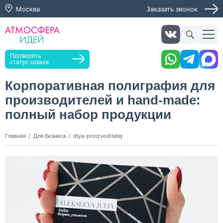
Москва
Заказать звонок
Заказать звонок
Проверить
статус заказа
Корпоративная полиграфия для
производителей и hand-made:
Нажимая кнопку "Оставить заявку", я даю согласие на
обработку персональных данных и согласие с политикой
полный набор продукции
конфиденциальности
Нажимая на кнопку, я даю согласие на получение
Главная
Для бизнеса
dlya-proizvoditelej
информационных и рекламных рассылок
Оставить
заявку