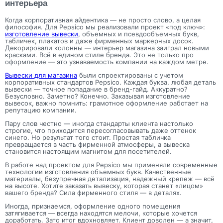
интерьера
Когда корпоративная айдентика — не просто слово, а целая
философия. Для Pepsico мы реализовали проект «под ключ»:
изготовление вывески
, объемных и псевдообъемных букв,
табличек, плакатов и даже фирменных маркерных досок.
Декорировали колонны — интерьер магазина заиграл новыми
красками. Всё в едином стиле бренда. Это не только про
оформление — это узнаваемость компании на каждом метре.
Вывески для магазина
были спроектированы с учетом
корпоративных стандартов Pepsico. Каждая буква, любая деталь
вывески — точное попадание в бренд-гайд. Аккуратно?
Безусловно. Заметно? Конечно. Заказывая изготовление
вывесок, важно помнить: грамотное оформление работает на
репутацию компании.
Пару слов честно — иногда стандарты клиента настолько
строгие, что приходится пересогласовывать даже оттенок
синего. Но результат того стоит. Простая табличка
превращается в часть фирменной атмосферы, а вывеска
становится настоящим магнитом для посетителей.
В работе над проектом для Pepsico мы применяли современные
технологии изготовления объемных букв. Качественные
материалы, безупречная детализация, надежный крепеж — всё
на высоте. Хотите заказать вывеску, которая станет «лицом»
вашего бренда? Сила фирменного стиля — в деталях.
Иногда, признаемся, оформление одного помещения
затягивается — всегда находятся мелочи, которые хочется
доработать. Зато итог вдохновляет. Клиент доволен — а значит,