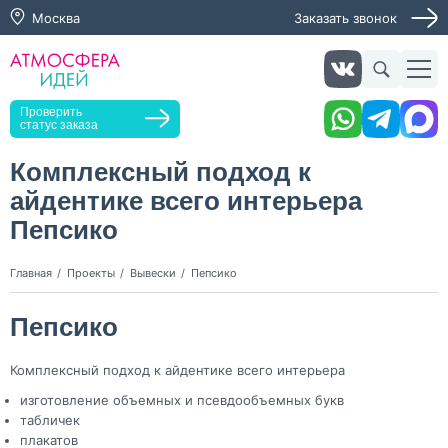
Москва
Заказать звонок
Получить консультацию
Заказать звонок
Оставьте заявку, мы свяжемся с вами в ближайшее
время
Проверить
статус заказа
Комплексный подход к
айдентике всего интерьера
Нажимая кнопку "Оставить заявку", я даю согласие на
обработку персональных данных и согласие с политикой
Пепсико
конфиденциальности
Нажимая на кнопку, я даю согласие на получение
Главная
Проекты
Вывески
Пепсико
информационных и рекламных рассылок
Пепсико
Оставить
заявку
Комплексный подход к айдентике всего интерьера
изготовление объемных и псевдообъемных букв
табличек
плакатов