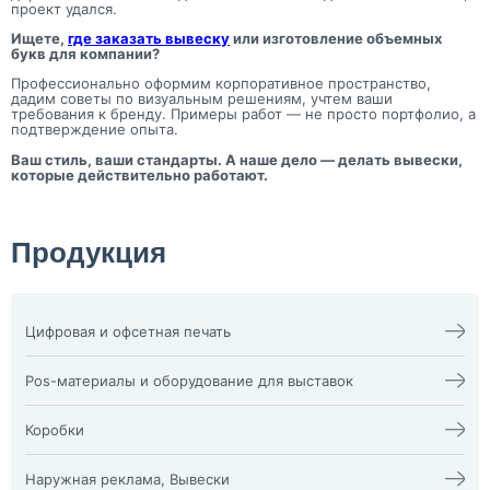
проект удался.
Ищете,
где заказать вывеску
или изготовление объемных
букв для компании?
Профессионально оформим корпоративное пространство,
дадим советы по визуальным решениям, учтем ваши
требования к бренду. Примеры работ — не просто портфолио, а
подтверждение опыта.
Ваш стиль, ваши стандарты. А наше дело — делать вывески,
которые действительно работают.
Продукция
Цифровая и офсетная печать
Календари
Офсетная печать
Визитки
Пакеты
Pos-материалы и оборудование для выставок
Конверты
Папка фолдер
3D наклейки
Печати и штампы
Изделия из оргстекла
Бейдж
Плакат, афиша
X-стенд
Коробки
Билеты
Пластиковые карты
Воблеры
Блокноты
Подложка на стол,
Оформление выставочных
Жесткая гофрокоробка из
Брошюра, каталог
плейсменты
стендов
микрогофры и Гофрокоробки
Наружная реклама, Вывески
Буклеты
Ризограф (документы,
Пресс волл